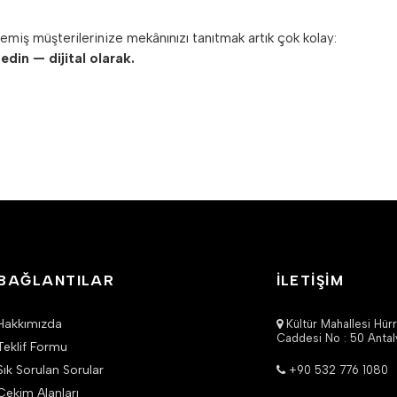
miş müşterilerinize mekânınızı tanıtmak artık çok kolay:
 edin — dijital olarak.
BAĞLANTILAR
İLETİŞİM
Hakkımızda
Kültür Mahallesi Hürr
Caddesi No : 50 Antal
Teklif Formu
Sık Sorulan Sorular
+90 532 776 1080
Çekim Alanları