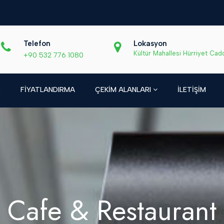
Telefon
Lokasyon
Kültür Mahallesi Hürriyet Cad
+90 532 776 1080
R
FİYATLANDIRMA
ÇEKİM ALANLARI
İLETİŞİM
Cafe & Restaurant