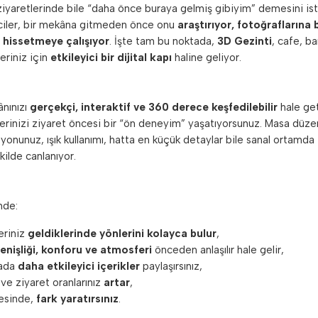
k ziyaretlerinde bile “daha önce buraya gelmiş gibiyim” demesini is
iler, bir mekâna gitmeden önce onu
araştırıyor, fotoğraflarına 
 hissetmeye çalışıyor
. İşte tam bu noktada,
3D Gezinti
, cafe, ba
eriniz için
etkileyici bir dijital kapı
haline geliyor.
ânınızı
gerçekçi, interaktif ve 360 derece keşfedilebilir
hale get
erinizi ziyaret öncesi bir “ön deneyim” yaşatıyorsunuz. Masa düzen
yonunuz, ışık kullanımı, hatta en küçük detaylar bile sanal ortamda
kilde canlanıyor.
nde:
eriniz
geldiklerinde yönlerini kolayca bulur
,
enişliği, konforu ve atmosferi
önceden anlaşılır hale gelir,
yada
daha etkileyici içerikler
paylaşırsınız,
e ziyaret oranlarınız
artar
,
esinde,
fark yaratırsınız
.