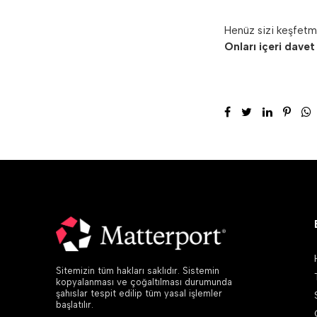
Henüz sizi keşfetme
Onları içeri davet
Sitemizin tüm hakları saklıdır. Sistemin
kopyalanması ve çoğaltılması durumunda
şahıslar tespit edilip tüm yasal işlemler
başlatılır.