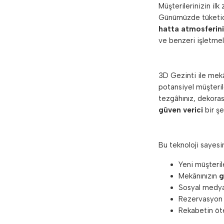
Müşterilerinizin il
Günümüzde tüketic
hatta atmosferini
ve benzeri işletmel
3D Gezinti ile mek
potansiyel müşteril
tezgâhınız, dekoras
güven verici
bir şe
Bu teknoloji sayesi
Yeni müşteril
Mekânınızın
g
Sosyal med
Rezervasyon v
Rekabetin öt