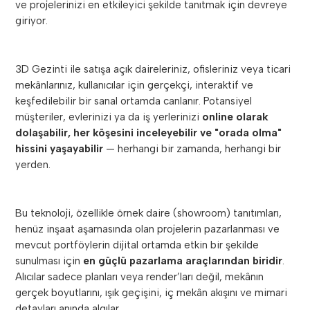
ve projelerinizi en etkileyici şekilde tanıtmak için devreye
giriyor.
3D Gezinti ile satışa açık daireleriniz, ofisleriniz veya ticari
mekânlarınız, kullanıcılar için gerçekçi, interaktif ve
keşfedilebilir bir sanal ortamda canlanır. Potansiyel
müşteriler, evlerinizi ya da iş yerlerinizi
online olarak
dolaşabilir, her köşesini inceleyebilir ve "orada olma"
hissini yaşayabilir
— herhangi bir zamanda, herhangi bir
yerden.
Bu teknoloji, özellikle örnek daire (showroom) tanıtımları,
henüz inşaat aşamasında olan projelerin pazarlanması ve
mevcut portföylerin dijital ortamda etkin bir şekilde
sunulması için
en güçlü pazarlama araçlarından biridir
.
Alıcılar sadece planları veya render’ları değil, mekânın
gerçek boyutlarını, ışık geçişini, iç mekân akışını ve mimari
detayları anında algılar.